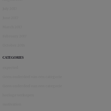
July 2017
June 2017
March 2017
February 2017
October 2016
CATEGORIES
expected
Geen onderdeel van een categorie
Geen onderdeel van een categorie
horloge verkopen
motivation