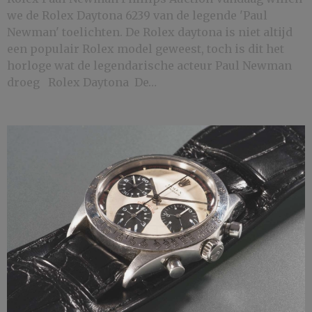
we de Rolex Daytona 6239 van de legende 'Paul
Newman' toelichten. De Rolex daytona is niet altijd
een populair Rolex model geweest, toch is dit het
horloge wat de legendarische acteur Paul Newman
droeg Rolex Daytona De…