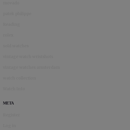
movado
patek philippe
Reading
rolex
sold watches
vintage watch wristshots
vintage watches amsterdam
watch collection
Watch Info
META
Register
Log in