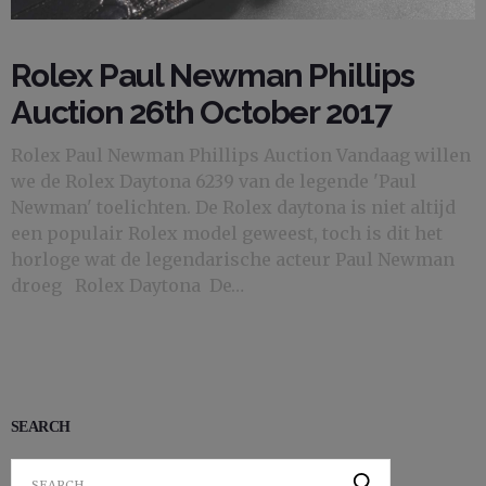
Rolex Paul Newman Phillips
Auction 26th October 2017
Rolex Paul Newman Phillips Auction Vandaag willen
we de Rolex Daytona 6239 van de legende 'Paul
Newman' toelichten. De Rolex daytona is niet altijd
een populair Rolex model geweest, toch is dit het
horloge wat de legendarische acteur Paul Newman
droeg Rolex Daytona De…
SEARCH