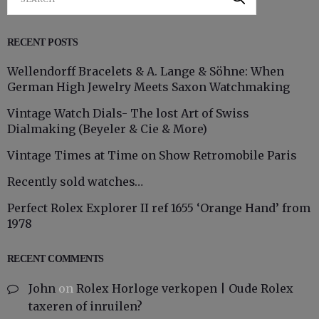
RECENT POSTS
Wellendorff Bracelets & A. Lange & Söhne: When
German High Jewelry Meets Saxon Watchmaking
Vintage Watch Dials- The lost Art of Swiss
Dialmaking (Beyeler & Cie & More)
Vintage Times at Time on Show Retromobile Paris
Recently sold watches…
Perfect Rolex Explorer II ref 1655 ‘Orange Hand’ from
1978
RECENT COMMENTS
John
on
Rolex Horloge verkopen | Oude Rolex
taxeren of inruilen?