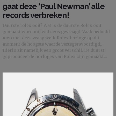
gaat deze ‘Paul Newman’ alle
records verbreken!
Duurste rolex ooit? Wat is de duurste Rolex ooit
gemaakt word mij wel eens gevraagd. Vaak bedoeld
men met deze vraag welk Rolex horloge op dit
moment de hoogste waarde vertegenwoordigd,.
Hierin zit namelijk een groot verschil. De duurst
geproduceerde horloges van Rolex zijn gemaakt…