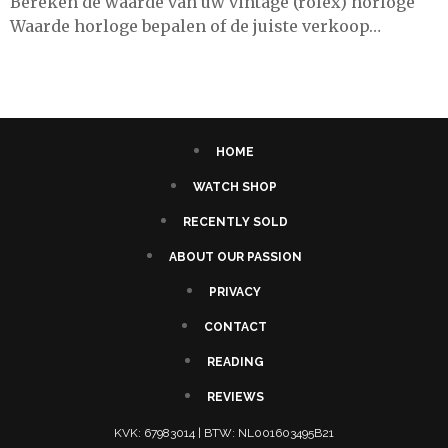
Bereken de waarde van uw vintage (rolex) horloge
Waarde horloge bepalen of de juiste verkoop…
HOME
WATCH SHOP
RECENTLY SOLD
ABOUT OUR PASSION
PRIVACY
CONTACT
READING
REVIEWS
KVK: 67983014 | BTW: NL001603495B21