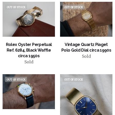
OUT OF STOCK
OUT OF STOCK
VIEW PRODUCT
VIEW PRODUCT
Rolex Oyster Perpetual
Vintage Quartz Piaget
Ref. 6284, Black Waffle
Polo Gold Dial circa 1990s
circa 1950s
Sold
Sold
OUT OF STOCK
OUT OF STOCK
VIEW PRODUCT