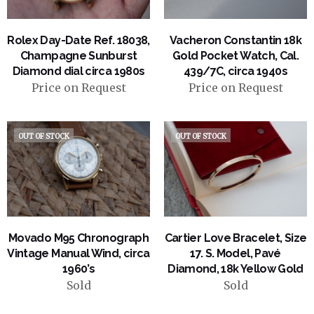
VIEW PRODUCT
VIEW PRODUCT
Rolex Day-Date Ref. 18038,
Vacheron Constantin 18k
Champagne Sunburst
Gold Pocket Watch, Cal.
Diamond dial circa 1980s
439/7C, circa 1940s
Price on Request
Price on Request
OUT OF STOCK
OUT OF STOCK
VIEW PRODUCT
VIEW PRODUCT
Movado M95 Chronograph
Cartier Love Bracelet, Size
Vintage Manual Wind, circa
17. S. Model, Pavé
1960’s
Diamond, 18k Yellow Gold
Sold
Sold